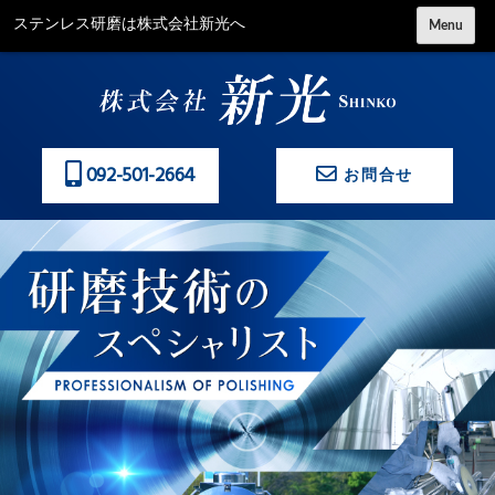
コ
ステンレス研磨は株式会社新光へ
Menu
ン
テ
ン
ツ
に
092-501-2664
お問合せ
ス
キ
ッ
プ